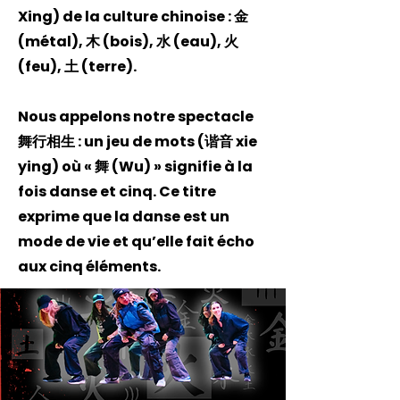
Xing) de la culture chinoise : 金
(métal), 木 (bois), 水 (eau), 火
(feu), 土 (terre).
Nous appelons notre spectacle
舞行相生 : un jeu de mots (谐音 xie
ying) où « 舞 (Wu) » signifie à la
fois danse et cinq. Ce titre
exprime que la danse est un
mode de vie et qu’elle fait écho
aux cinq éléments.