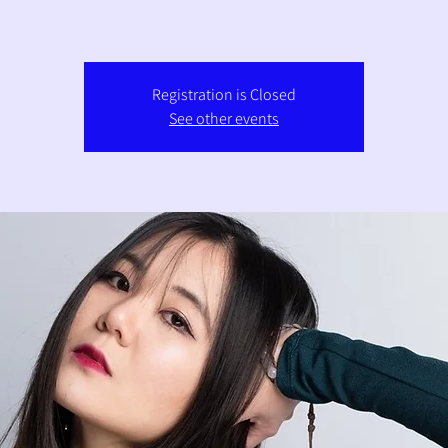
Registration is Closed
See other events