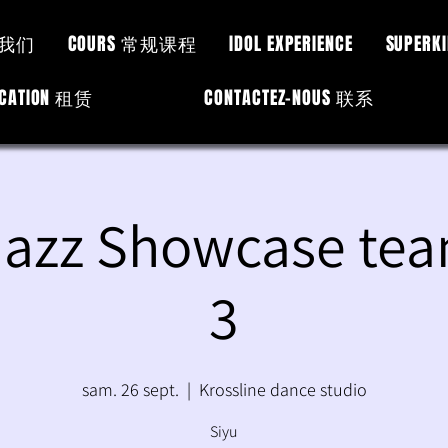
于我们
COURS 常规课程
IDOL EXPERIENCE
SUPER
OCATION 租赁
CONTACTEZ-NOUS 联系
 Jazz Showcase te
3
sam. 26 sept.
  |  
Krossline dance studio
Siyu