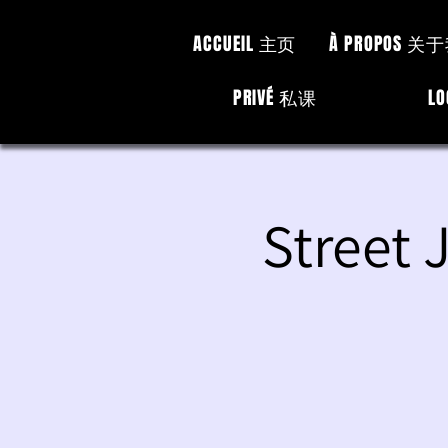
ACCUEIL 主页
À PROPOS 关
PRIVÉ 私课
L
Street