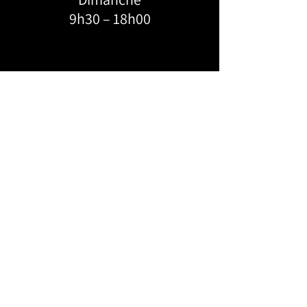
9h30 – 18h00
ADRESSE:
KROSSLINE
6684 Boul. Monk, Montréal, H4E 3J1
FEVERDANCE
124-4055
Saint-Catherine W,
Montréal, H3Z 3J8
WECHAT 客服