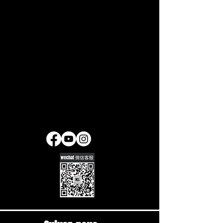
Email
krosslinedance@gmail.com
Connect